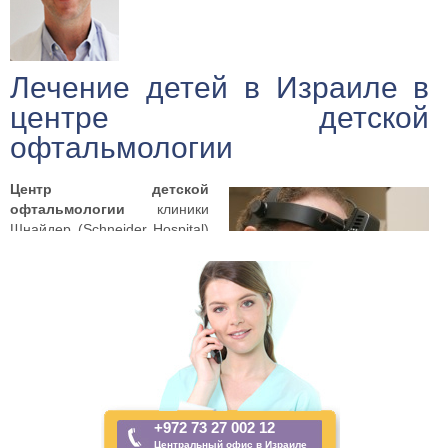
Лечение детей в Израиле в
центре детской
офтальмологии
Центр детской
офтальмологии
клиники
Шнайдер (Schneider Hospital)
действует в ее нынешнем
виде с 1994 года. Ежегодно в
клинике проходят лечение до
11 000 детей, 4000 из
которых поступают для
прохождения различных
видов хирургический
операций, включая операции
по поводу косоглазия,
+972 73 27 002 12
катаракты с имплантацией
Центральный офис в Израиле