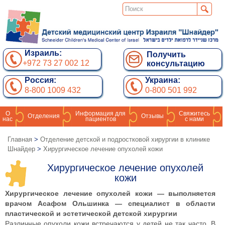
Израиль:
Получить
+972 73 27 002 12
консультацию
Россия:
Украина:
8-800 1009 432
0-800 501 992
О
Информация для
Свяжитесь
Отделения
Отзывы
нас
пациентов
с нами
Главная
>
Отделение детской и подростковой хирургии в клинике
Шнайдер
>
Хирургическое лечение опухолей кожи
Хирургическое лечение опухолей
кожи
Хирургическое лечение опухолей кожи — выполняется
врачом Асафом Ольшинка — специалист в области
пластической и эстетической детской хирургии
Различные опухоли кожи встречаются у детей не так часто. В