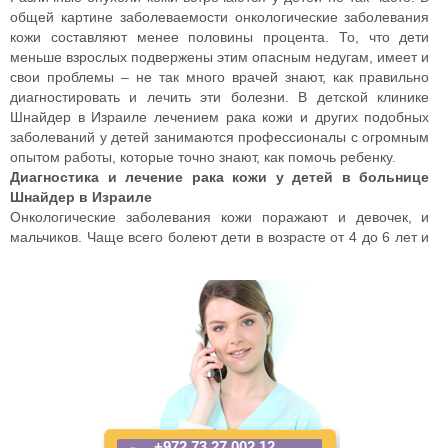
общей картине заболеваемости онкологические заболевания
кожи составляют менее половины процента. То, что дети
меньше взрослых подвержены этим опасным недугам, имеет и
свои проблемы – не так много врачей знают, как правильно
диагностировать и лечить эти болезни. В детской клинике
Шнайдер в Израиле лечением рака кожи и других подобных
заболеваний у детей занимаются профессионалы с огромным
опытом работы, которые точно знают, как помочь ребенку.
Диагностика и лечение рака кожи у детей в больнице
Шнайдер в Израиле
Онкологические заболевания кожи поражают и девочек, и
мальчиков. Чаще всего болеют дети в возрасте от 4 до 6 лет и
с 11 до 16 лет. Симптомы рака кожи у детей схожи с
проявлениями этого заболевания у взрослых: изменение
цвета, размера образования на коже, зуд, покалывание, язвы
на измененном участке и так далее. В детской клинике
Шнайдер опытные онкодерматологи проводят полноценное
обследование перед тем, как назначить лечение. Обычно
исследования включают такие параметры, как проведение
гистологического анализа, термография и так далее. В
зависимости от тех данных, которые стали известны в
результате обследования, пациенту подбирают оптимальный
+972 73 27 002 12