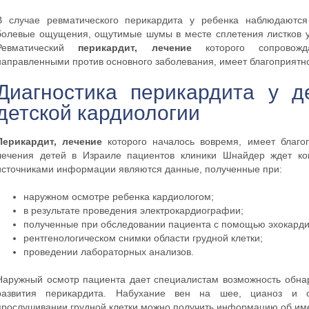
В случае ревматического перикардита у ребенка наблюдаются
болевые ощущения, ощутимые шумы в месте сплетения листков у
Ревматический
перикардит, лечение
которого сопровожд
направленными против основного заболевания, имеет благоприятно
Диагностика перикардита у д
детской кардиологии
Перикардит, лечение
которого началось вовремя, имеет благо
лечения детей в Израиле пациентов клиники Шнайдер ждет ко
источниками информации являются данные, полученные при:
наружном осмотре ребенка кардиологом;
в результате проведения электрокардиографии;
полученные при обследовании пациента с помощью эхокард
рентгенологическом снимки области грудной клетки;
проведении лабораторных анализов.
Наружный осмотр пациента дает специалистам возможность обна
развития перикардита. Набухание вен на шее, цианоз и о
прослушивании грудной клетки можно получить информацию об им