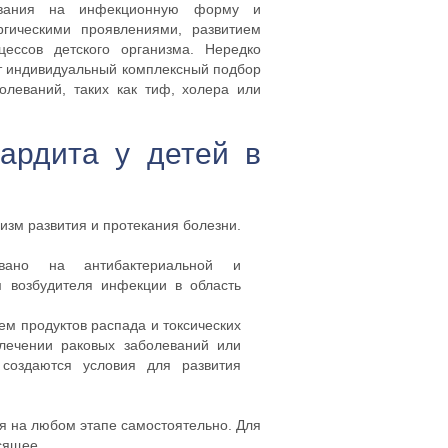
левания на инфекционную форму и
ргическими проявлениями, развитием
ессов детского организма. Нередко
ет индивидуальный комплексный подбор
олеваний, таких как тиф, холера или
ардита у детей в
зм развития и протекания болезни.
вано на антибактериальной и
м возбудителя инфекции в область
м продуктов распада и токсических
 лечении раковых заболеваний или
создаются условия для развития
ся на любом этапе самостоятельно. Для
сящее.