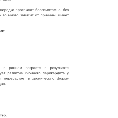
нередко протекают бессимптомно, без
 во много зависит от причины, имеет
ми:
й в раннем возрасте в результате
ет развитие гнойного перикардита у
ит перерастает в хроническую форму
щая:
тер.