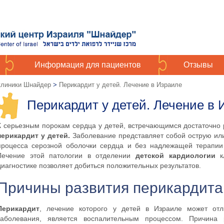
Информация для пациентов
Отзывы
 клиники Шнайдер
>
Перикардит у детей. Лечение в Израиле
Перикардит у детей. Лечение в 
К серьезным порокам сердца у детей, встречающимся достаточно 
перикардит у детей.
Заболевание представляет собой острую ил
процесса серозной оболочки сердца и без надлежащей терапии
Лечение этой патологии в отделении
детской кардиологии
кл
диагностике позволяет добиться положительных результатов.
Причины развития перикардита
Перикардит
, лечение которого у детей в Израиле может отл
заболевания, является воспалительным процессом. Причина