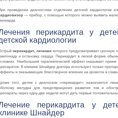
При проведении диагностики отделении детской кардиологии кл
кардиовизор
— прибор, с помощью которого можно выявить малей
миокарда.
Лечения перикардита у де
детской кардиологии
Острый
перикардит, лечение
которого предусматривает срочную г
тампонаду и остановку сердца. Перикардит в легкой форме обыч
условиях. Наибольший терапевтический эффект оказывает прием
препаратов. В клинике Шнайдер доктора используют только преп
эффекты и оказывающие благотворное влияние на кровоток в главн
Кроме того, детям с диагнозом «перикардит» назначается лека
оболочку желудка для предотвращения развития язв и обостр
препараты через одну-две недели могут дать первые положительны
Лечение перикардита у де
клинике Шнайдер