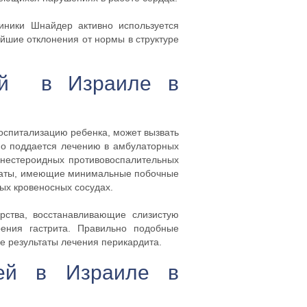
иники Шнайдер активно используется
шие отклонения от нормы в структуре
тей в Израиле в
оспитализацию ребенка, может вызвать
но поддается лечению в амбулаторных
 нестероидных противовоспалительных
араты, имеющие минимальные побочные
ых кровеносных сосудах.
рства, восстанавливающие слизистую
ения гастрита. Правильно подобные
е результаты лечения перикардита.
тей в Израиле в