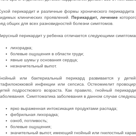
Сухой перикардит и различные формы хронического перикардита 
видимых клинических проявлений.
Перикардит, лечение
которого
ряд общих для всех разновидностей болезни симптомов.
Вирусный перикардит у ребенка отличается следующими симптома
лихорадка;
болевые ощущения в области груди;
явные шумы у основания сердца;
незначительный выпот.
Гнойный или бактериальный перикард развивается у дете
стафилококковой инфекции или сепсиса. Остеомиелит провоциру
детей подросткового возраста. Как правило, гнойный перикард
заболевания. Симптоматика заболевания в данном случае следую
ярко выраженная интоксикация продуктами распада;
фебрильная лихорадка;
озноб, потливость;
болевые ощущения;
значительный выпот, имеющий гнойный или гнилостный харак