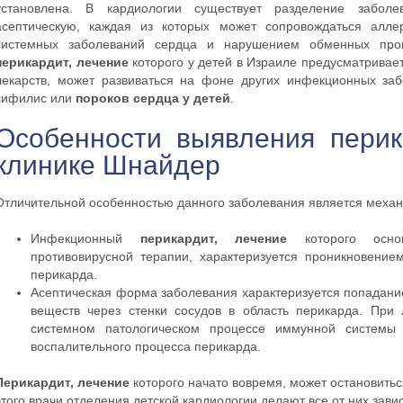
установлена. В кардиологии существует разделение забо
асептическую, каждая из которых может сопровождаться алле
системных заболеваний сердца и нарушением обменных проц
перикардит, лечение
которого у детей в Израиле предусматрива
лекарств, может развиваться на фоне других инфекционных заб
сифилис или
пороков сердца у детей
.
Особенности выявления перик
клинике Шнайдер
Отличительной особенностью данного заболевания является механи
Инфекционный
перикардит, лечение
которого осно
противовирусной терапии, характеризуется проникновение
перикарда.
Асептическая форма заболевания характеризуется попадание
веществ через стенки сосудов в область перикарда. При
системном патологическом процессе иммунной системы 
воспалительного процесса перикарда.
Перикардит, лечение
которого начато вовремя, может остановить
этого врачи отделения детской кардиологии делают все от них зави