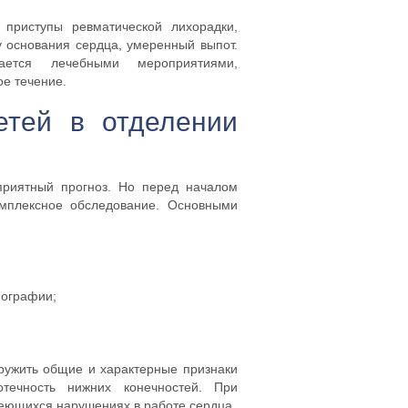
 приступы ревматической лихорадки,
 основания сердца, умеренный выпот.
ается лечебными мероприятиями,
е течение.
етей в отделении
приятный прогноз. Но перед началом
мплексное обследование. Основными
иографии;
ружить общие и характерные признаки
течность нижних конечностей. При
еющихся нарушениях в работе сердца.