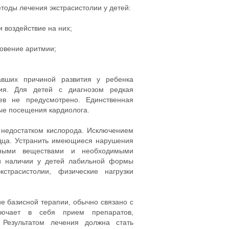
оды лечения экстрасистолии у детей:
 воздействие на них;
овение аритмии;
авших причиной развития у ребенка
ния. Для детей с диагнозом редкая
в не предусмотрено. Единственная
ые посещения кардиолога.
 недостатком кислорода. Исключением
рдца. Устранить имеющиеся нарушения
ными веществами и необходимыми
ри наличии у детей лабильной формы
страсистолии, физические нагрузки
е базисной терапии, обычно связано с
лючает в себя прием препаратов,
 Результатом лечения должна стать