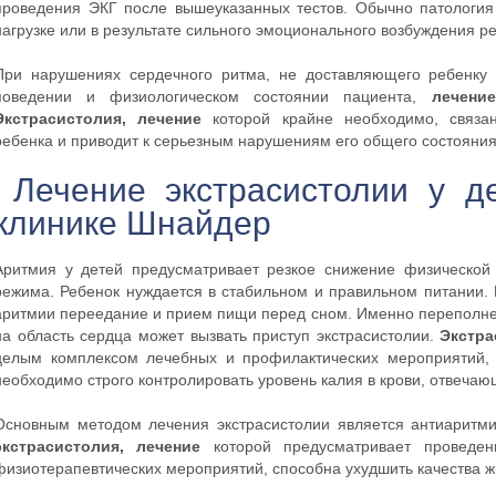
проведения ЭКГ после вышеуказанных тестов. Обычно патология
нагрузке или в результате сильного эмоционального возбуждения р
При нарушениях сердечного ритма, не доставляющего ребенку
поведении и физиологическом состоянии пациента,
лечени
Экстрасистолия, лечение
которой крайне необходимо, связ
ребенка и приводит к серьезным нарушениям его общего состояния
Лечение экстрасистолии у д
клинике Шнайдер
Аритмия у детей предусматривает резкое снижение физической 
режима. Ребенок нуждается в стабильном и правильном питании.
аритмии переедание и прием пищи перед сном. Именно переполн
на область сердца может вызвать приступ экстрасистолии.
Экстра
целым комплексом лечебных и профилактических мероприятий, 
необходимо строго контролировать уровень калия в крови, отвечаю
Основным методом лечения экстрасистолии является антиаритми
экстрасистолия, лечение
которой предусматривает проведен
физиотерапевтических мероприятий, способна ухудшить качества ж