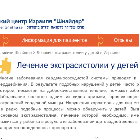
Информация для пациентов
Отзывы
 клиники Шнайдер
>
Лечение экстрасистолии у детей в Израиле
Лечение экстрасистолии у детей
Многие заболевания сердечнососудистой системы приводят к
сердцебиения. В результате подобных нарушений у детей часто 
которой, несмотря на доброкачественное течение, поможет изб
Заболевание является одним из видов аритмии, проявляюще
сокращений сердечной мышцы. Нарушения характерны для лиц ста
не редко подобные процессы можно обнаружить у детей. Вы
основном
экстрасистолия, лечение
которой необходимо, им
развиться у ребенка в результате заболеваний щитовидной железы,
за приема определенных препаратов.