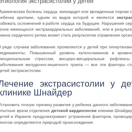
Этиология экстрасистолии у детей
Ишемическая болезнь сердца, миокардит или врожденные пороки се
ребенка аритмии, одним из видов которой и является
экстра
избежать осложнений в работе сердца на будущее. Нарушения се
фоне имеющихся экстракардиальных заболеваний, или в результа
смена сердечного ритма может стать результатом отравления орга
В ряде случаев заболевание проявляется у детей при гипертензи
медикаменты. Повышенный уровень катехоламинов в кровен
эмоциональным стрессом, висцеро-висцеральные рефлексы
заболевания желудочно-кишечного тракта — все эти факторы ст
детей экстрасистолии.
Лечение экстрасистолии у д
клинике Шнайдер
Установить точную причину развития у ребенка данного заболеван
опытные врачи отделения
детской кардиологии
клиники Шнайде
детей в Израиле предусматривает устранение факторов, провоци
многом определяется природой происхождения.