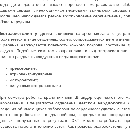
когда дети достаточно тяжело переносят экстрасистолию. За
ударами сердца, сменяющимися периодами замирания сердца вп
После чего наблюдается резкое возобновление сердцебиения, с
область грудины.
Экстрасистолия у детей, лечение
которой связано с устран
проявляется в виде сердечных болей, сопровождается вегетативн
У ребенка наблюдается бледность кожного покрова, состояние т
воздуха. Подобные симптомы определяют и вид экстрасистолии. 
принято разделять следующие виды экстрасистолии:
предсердные;
атриовентрикулярные;
желудочковые;
синусовые экстрасистолии.
При осмотре ребенка врачи клиники Шнайдер оценивают его жа
заболевания. Специалисты отделения
детской кардиологии
кл
сведения об имеющихся заболеваниях сердечнососудистой систе
может потребоваться в дальнейшем, определяется посредство
данных, полученных в результате ЭКГ, может потребовать пр
осуществляемого в течение суток. Как правило, экстрасистолия у