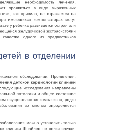
деляющие необходимость лечения.
ет проявиться в виде выраженных
ики, как привило, не отражается на
при имеющихся компенсаторах могут
тате у ребенка развивается острая или
меющейся желудочковой экстрасистолии
 качестве одного из предвестников
детей в отделении
икальном обследовании. Проявления,
ления детской кардиологии клиники
оследующие исследования направлены
диальной патологии и общее состояние
ем осуществляется комплексно, редко
аболевания во многом определяется
заболевания можно установить только
ке клиники Шнайдер не редки случаи,