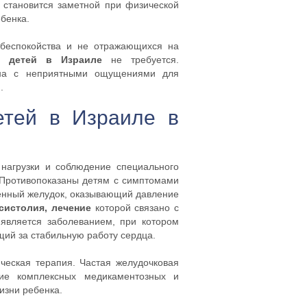
 становится заметной при физической
ебенка.
 беспокойства и не отражающихся на
е детей в Израиле
не требуется.
ана с неприятными ощущениями для
.
етей в Израиле в
нагрузки и соблюдение специального
 Противопоказаны детям с симптомами
енный желудок, оказывающий давление
систолия, лечение
которой связано с
является заболеванием, при котором
щий за стабильную работу сердца.
ческая терапия. Частая желудочковая
ие комплексных медикаментозных и
изни ребенка.