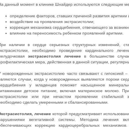
На данный момент в клинике Шнайдер используются следующие мет
определение факторов, ставших причиной развития аритмии и
воздействие на проявления экстрасистолии;
коррекция механизма сердцебиения, отвечающего за возникн
влияние на переносимость ребенком проявлений аритмии.
При наличии в сердце серьезных структурных изменений, ст
экстрасистолии, необходимо проведение кардинального лече
желудочковая
экстрасистолия лечение
в большинстве случае
профилактическая мера, действенная в данной ситуации, регулярн
У новорожденных экстрасистолию часто связывают с гипоксией –
являются случаи, когда у новорожденных выявляются пороки се
сердцебиения у младенцев поможет насыщенное минераль
витаминами детское питание, включая материнское молоко. П
экстрасистолии или при нечастом проявлении стабильной эк
необходимо сделать умеренными и сбалансированными.
Экстрасистолия, лечение
которой предусматривает использовани
нарушениями вегетативной системы. Методика лечения вк
обеспечивающих коррекцию кардиоцеребральных механизмов.