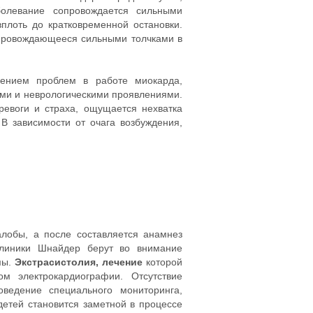
болевание сопровождается сильными
лоть до кратковременной остановки.
опровождающееся сильными толчками в
ением проблем в работе миокарда,
ыми и неврологическими проявлениями.
ревоги и страха, ощущается нехватка
В зависимости от очага возбуждения,
лобы, а после составляется анамнез
иники Шнайдер берут во внимание
мы.
Экстрасистолия, лечение
которой
м электрокардиографии. Отсутствие
оведение специального мониторинга,
 детей становится заметной в процессе