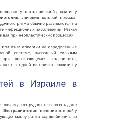
рдца могут стать причиной развития у
систолия, лечение
которой поможет
рдечного ритма обычно развиваются на
те инфекционных заболеваний. Резкая
низма при неопластических процессах.
и или из-за аллергии на определенные
осной системе, вызванный сильным
 при развивающемся холецистите,
ановятся одной из причин развития у
етей в Израиле в
ия зачастую затрудняются назвать даже
р.
Экстрасистолия, лечение
которой у
рующих смену ритма сердцебиения, во