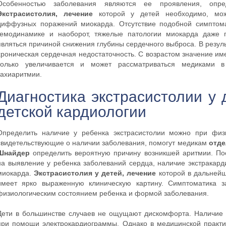
Особенностью заболевания являются ее проявления, опре
Экстрасистолия, лечение
которой у детей необходимо, мож
диффузных поражений миокарда. Отсутствие подобной симптомат
гемодинамике и наоборот, тяжелые патологии миокарда даже 
являться причиной снижения глубины сердечного выброса. В резуль
хроническая сердечная недостаточность. С возрастом значение и
только увеличивается и может рассматриваться медиками в
тахиаритмии.
Диагностика экстрасистолии у 
детской кардиологии
Определить наличие у ребенка экстрасистолии можно при физ
свидетельствующие о наличии заболевания, помогут медикам
отде
Шнайдер
определить вероятную причину возникшей аритмии. П
на выявление у ребенка заболеваний сердца, наличие экстракар
миокарда.
Экстрасистолия у детей, лечение
которой в дальнейш
имеет ярко выраженную клиническую картину. Симптоматика з
физиологическим состоянием ребенка и формой заболевания.
Дети в большинстве случаев не ощущают дискомфорта. Наличие 
при помощи электрокардиограммы. Однако в медицинской практи