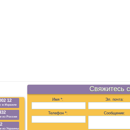
Свяжитесь с
Имя *:
Эл. почта:
002 12
 в Израиле
432
Телефон *:
Сообщение:
и из России
92
и из Украины