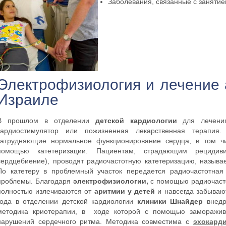
Заболевания, связанные с занятие
Электрофизиология и лечение 
Израиле
В прошлом в отделении
детской кардиологии
для лечения
кардиостимулятор или пожизненная лекарственная терапия.
затрудняющие нормальное функционирование сердца, в том 
помощью катетеризации. Пациентам, страдающим рецидив
сердцебиение), проводят радиочастотную катетеризацию, называ
По катетеру в проблемный участок передается радиочастотная 
проблемы. Благодаря
электрофизиологии,
с помощью радиочасто
полностью излечиваются от
аритмии у детей
и навсегда забываю
года в отделении детской кардиологии
клиники Шнайдер
внедр
методика криотерапии, в ходе которой с помощью заморажива
нарушений сердечного ритма. Методика совместима с
эхокард