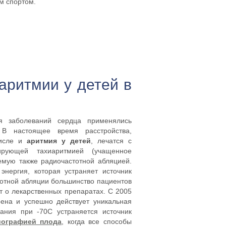
м спортом.
аритмии у детей в
 заболеваний сердца применялись
 В настоящее время расстройства,
числе и
аритмия у детей
, лечатся с
ирующей тахиаритмией (учащенное
емую также радиочастотной абляцией.
энергия, которая устраняет источник
тной абляции большинство пациентов
т о лекарственных препаратах. С 2005
ена и успешно действует уникальная
ния при -70С устраняется источник
иографией плода
, когда все способы