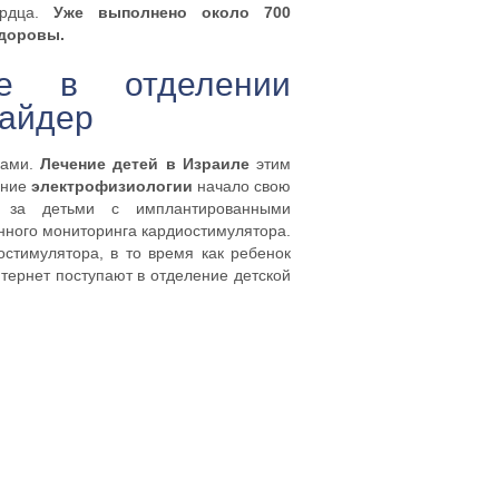
ердца.
Уже выполнено около 700
здоровы.
е в отделении
найдер
ками.
Лечение детей в Израиле
этим
ение
электрофизиологии
начало свою
я за детьми с имплантированными
нного мониторинга кардиостимулятора.
стимулятора, в то время как ребенок
нтернет поступают в отделение детской