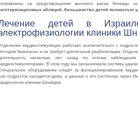
направлены на предотвращение высокого риска блокады с
катетеризационных абляций, большинство детей полностью 
Лечение детей в Израил
электрофизиологии клиники Ш
Отделение кардиостимуляции работает исключительно с подрост
методом безопасно и не требует длительной реабилитации. Отдел
деятельность несколько лет назад по итогам наблюдени
кардиостимуляторами. В этом году мы организовали систему удале
Специальное оборудование следит за функционированием кардио
или подросток находится дома, а данные о его состоянии через И
кардиологии клиники Шнайдер.