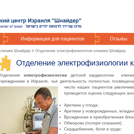
Информация для пациентов
Отзывы
 клиники Шнайдер
>
Отделение электрофизиологии клиники Шнайдер
Отделение электрофизиологии 
Отделение
электрофизиологии
детской кардиологии клиник
учреждением в Израиле, чья деятельность полностью посвящена
число наших пациентов увеличив
проводится оценка следующих ан
Аритмии у плода;
Аритмии у новорожденных, младен
Врожденная и приобретенная блок
Обмороки (потеря сознания);
Сердцебиение, боли в груди;